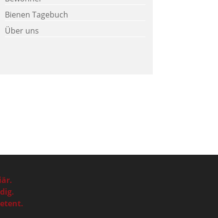
Bienen Tagebuch
Über uns
iär.
dig.
tent.