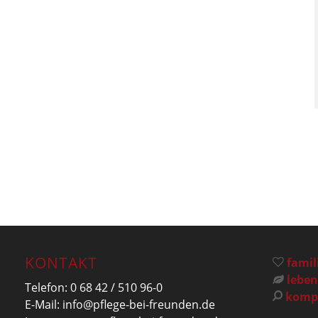
KONTAKT
famil
leben
Telefon:
0 68 42 / 510 96-0
kompe
E-Mail:
info@pflege-bei-freunden.de