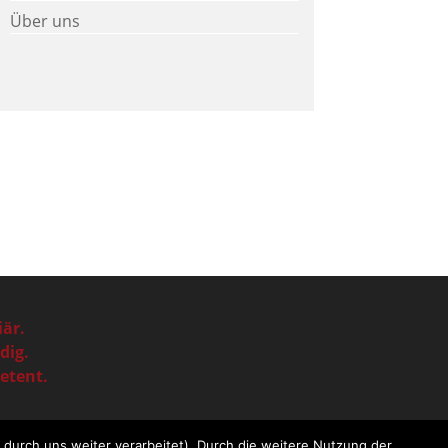
Über uns
iär.
dig.
tent.
durch uns weiter verarbeitet). Durch die weitere Nutzung der