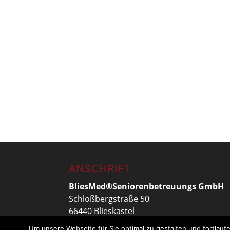
ANSCHRIFT
BliesMed®Seniorenbetreuungs GmbH
Schloßbergstraße 50
66440 Blieskastel
Um unsere Webseite für Sie optimal zu gestalten und fortlau