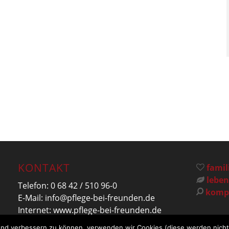
KONTAKT
famil
leben
Telefon:
0 68 42 / 510 96-0
kompe
E-Mail:
info@pflege-bei-freunden.de
Internet:
www.pflege-bei-freunden.de
fend verbessern zu können, verwenden wir Cookies (diese werden nicht 