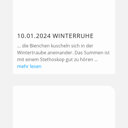
mit einem Stethoskop gut zu hören …
mehr lesen
06.08.23 SCHLAFMÜTZE IN
DER RINGELBLUME
… eine Wildbiene hat es sich auf meinen
Ringelblumen im Balkonkasten gemütlich
gemacht …
mehr lesen
« Ältere Einträge