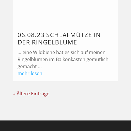
ANSCHRIFT
BliesMed®Seniorenbetreuungs GmbH
Schloßbergstraße 50
66440 Blieskastel
KONTAKT
Telefon:
0 68 42 / 510 96-0
E-Mail:
info@pflege-bei-freunden.de
Internet:
www.pflege-bei-freunden.de
familiär.
lebendig.
kompetent.